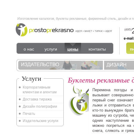
Изготовление каталогов, буклеты рекламные, фирменный стиль, дизайн и 
(495)
о нас
услуги
цены
контакты
пн
Услуги
Буклеты рекламные д
Корпоративным
Перемена погоды и
клиентам и агентам
вызывает совершенно 
Доставка тиража
первый снег означает
лыжи и отправиться 
Дизайн полиграфии
кто-то вынужден брат
Печать
машину из сугроба, ч
одних наступление в
Издательские услуги
можно погреться на 
снега, слякоть и гряз