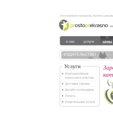
Изготовление каталогов, буклеты рекла
о нас
услуги
цены
Услуги
Зар
кат
Корпоративным
клиентам и агентам
Доставка тиража
Дизайн полиграфии
Печать
Издательские услуги