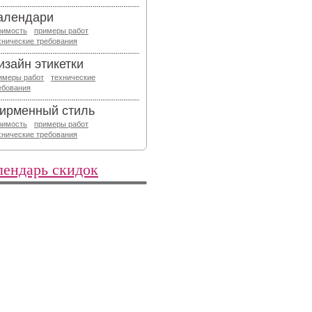
алендари
оимость
примеры работ
хнические требования
изайн этикетки
имеры работ
технические
ебования
ирменный стиль
оимость
примеры работ
хнические требования
лендарь скидок