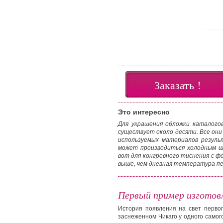
Заказать !
Это интересно
Для украшения обложки каталогов
существует около десяти. Все они
используемых материалов резуль
может производиться холодным ш
вот для конгревного тиснения с фо
выше, чем дневная температура пес
Первый пример изготов
История появления на свет первог
заснеженном Чикаго у одного само