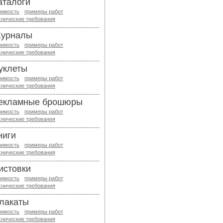
аталоги
оимость
примеры работ
хнические требования
урналы
оимость
примеры работ
хнические требования
уклеты
оимость
примеры работ
хнические требования
екламные брошюры
оимость
примеры работ
хнические требования
ниги
оимость
примеры работ
хнические требования
истовки
оимость
примеры работ
хнические требования
лакаты
оимость
примеры работ
хнические требования