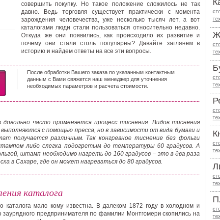
К
совершить покупку. Но такое положение сложилось не так
давно. Ведь торговля существует практически с момента
ст
те
зарождения человечества, уже несколько тысяч лет, а вот
каталогами люди стали пользоваться относительно недавно.
Ж
Откуда же они появились, как происходило их развитие и
почему они стали столь популярны? Давайте заглянем в
ст
историю и найдем ответы на все эти вопросы.
те
Б
После обработки Вашего заказа по указанным контактным
ст
данным с Вами свяжется наш менеджер для уточнения
те
необходимых параметров и расчета стоимости.
Р
ст
те
 довольно часто применяется процесс тиснения. Видов тиснения
 выполняются с помощью пресса, но в зависимости от вида бумаги и
К
тат получается различным. Так конгревное тиснение без фольги
ст
тампом либо слегка подогретым до температуры 60 градусов. А
те
льгой, штамп необходимо нагреть до 160 градусов – это в два раза
ка в Сахаре, где он может нагреваться до 80 градусов.
Л
ст
те
ления каталога
П
о каталога мало кому известна. В далеком 1872 году в холодном и
ст
го заурядного предпринимателя по фамилии Монтгомери скопились на
те