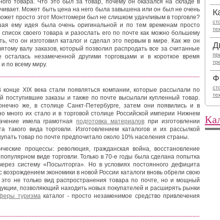
ого товара. Что это был за товар, почему он оказался на складе в
чивает. Может быть цена на него была завышена или он был не очень
К
 может просто этот Монтгомери был не слишком удачливым в торговле?
ст
ая ему идея была очень оригинальной и по тем временам просто
те
список своего товара и разослать его по почте как можно большему
ь, что он изготовил каталог и сделал это первым в мире. Как же он
Д
ятому валу заказов, который позволил распродать все за считанные
пр
 осталась незамеченной другими торговцами и в короткое время
тр
 и по всему миру.
Ф
ст
В конце XIX века стали появляться компании, которые рассылали по
те
ей поступившие заказы и также по почте высылали купленный товар.
онечно же, в столице Санкт-Петербурге, затем они появились и в
но много их стало и в торговой столице Российской империи Нижнем
Ка
начение имела грамотная
подготовка материалов
при изготовлении
а такого вида торговли. Изготовлением каталогов и их рассылкой
купать товар по почте предпочитало около 10% населения страны.
ческие процессы: революция, гражданская война, восстановление
 популярном виде торговли. Только в 70-е годы была сделана попытка
через систему «Посылторга». Но в условиях постоянного дефицита
с возрождением экономики в новой России каталоги вновь обрели свою
 это не только вид распространения товара по почте, но и мощный
укции, позволяющий находить новых покупателей и расширять рынки
феры туризма
каталог - просто незаменимое средство привлечения