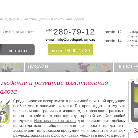
мные, фирменный стиль, дизайн и печать календарей
280-79-12
(495)
prosto_12
Виктор
(Skype
prosto_14
Алёна
(Skype
контакты
пн-пт
09:00–17:30
ождение и развитие изготовления
алога
Среди широкого ассортимента рекламной печатной продукции
особое место занимает каталог. Так происходит потому, что
являясь многостраничным изданием, он позволяет раскрыть
перед потребителем всю ширину торговой линейки любой
продукции.
Изготовление каталога
дает возможность любому
производителю наиболее полно не просто представить
З
ассортимент выпускаемой продукции, но и показать его во всех
ракурсах, рассказать о достоинствах, убедить в необходимости