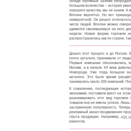
складе огромные залежи непроданн
большом количестве – история умал
хорошего качества, мы не знаем. А
Вполне вероятно. Но вот пришедш
невероятной. Он решил отпечатать 
числу людей. Вполне можно говорит
удивился свалившемуся на него дев
недели. Новая форма торговли не
распространилась как по стране, так
Дошел этот процесс и до России. 
почте каталоги, принимали от люд
Первые компании обосновались, к
Москве, а в начале XX века доволь
Новгороде. Уже тогда большое з
каталога. Это было время расцвет
занимались около 300 компаний. По
К сожалению, последующие истори
экономики, поставили крест на этом
реанимировать этот вид торговли 
товаров она не имела успеха. Лишь 
заслуженную популярность. Теперь
рекламный канал продвижения прод
сбыта продукции. Например,
для с
клиентов.