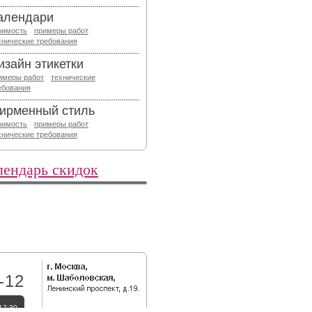
алендари
оимость
примеры работ
хнические требования
изайн этикетки
имеры работ
технические
ебования
ирменный стиль
оимость
примеры работ
хнические требования
лендарь скидок
-12
17:30