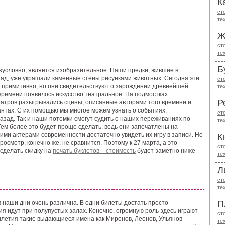
К
ст
те
Ж
ст
те
Б
зусловно, является изобразительное. Наши предки, жившие в
ад, уже украшали каменные стены рисунками животных. Сегодня эти
ст
 примитивно, но они свидетельствуют о зарождении древнейшей
те
времени появилось искусство театральное. На подмостках
Р
еатров разыгрывались сцены, описанные авторами того времени и
нтах. С их помощью мы многое можем узнать о событиях,
ст
азад. Так и наши потомки смогут судить о наших переживаниях по
те
Тем более это будет проще сделать, ведь они запечатлены на
кими актерами современности достаточно увидеть их игру в записи. Но
К
осмотр, конечно же, не сравнится. Поэтому к 27 марта, а это
ст
сделать скидку на
печать буклетов – стоимость
будет заметно ниже
те
Л
ст
те
П
 наши дни очень различна. В одни билеты достать просто
ия идут при полупустых залах. Конечно, огромную роль здесь играют
ст
летия такие выдающиеся имена как Миронов, Леонов, Ульянов
те