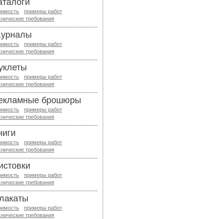
аталоги
оимость
примеры работ
хнические требования
урналы
оимость
примеры работ
хнические требования
уклеты
оимость
примеры работ
хнические требования
екламные брошюры
оимость
примеры работ
хнические требования
ниги
оимость
примеры работ
хнические требования
истовки
оимость
примеры работ
хнические требования
лакаты
оимость
примеры работ
хнические требования