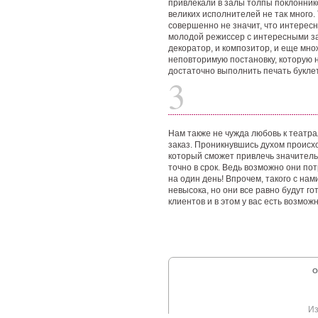
привлекали в залы толпы поклонник
великих исполнителей не так много. 
совершенно не значит, что интересны
молодой режиссер с интересными за
декоратор, и композитор, и еще мно
неповторимую постановку, которую 
достаточно выполнить печать буклет
3
Нам также не чужда любовь к театр
заказ. Проникнувшись духом происх
который сможет привлечь значитель
точно в срок. Ведь возможно они по
на один день! Впрочем, такого с нам
невысока, но они все равно будут г
клиентов и в этом у вас есть возмож
О
Из