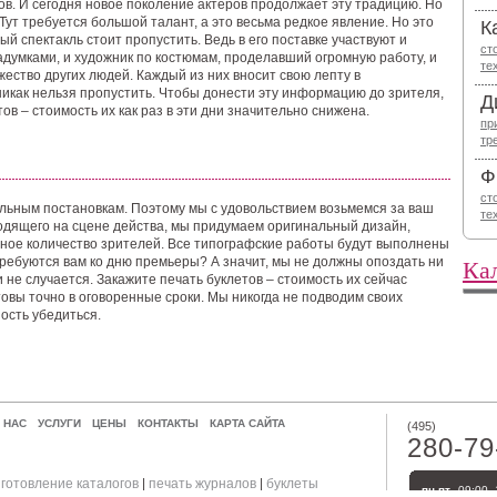
ов. И сегодня новое поколение актеров продолжает эту традицию. Но
Тут требуется большой талант, а это весьма редкое явление. Но это
К
й спектакль стоит пропустить. Ведь в его поставке участвуют и
ст
думками, и художник по костюмам, проделавший огромную работу, и
те
жество других людей. Каждый из них вносит свою лепту в
никак нельзя пропустить. Чтобы донести эту информацию до зрителя,
Д
ов – стоимость их как раз в эти дни значительно снижена.
пр
тр
Ф
ст
альным постановкам. Поэтому мы с удовольствием возьмемся за ваш
те
одящего на сцене действа, мы придумаем оригинальный дизайн,
ное количество зрителей. Все типографские работы будут выполнены
Ка
требуются вам ко дню премьеры? А значит, мы не должны опоздать ни
и не случается. Закажите печать буклетов – стоимость их сейчас
отовы точно в оговоренные сроки. Мы никогда не подводим своих
ность убедиться.
 НАС
УСЛУГИ
ЦЕНЫ
КОНТАКТЫ
КАРТА САЙТА
(495)
280-79
готовление каталогов
|
печать журналов
|
буклеты
пн-пт
09:00–