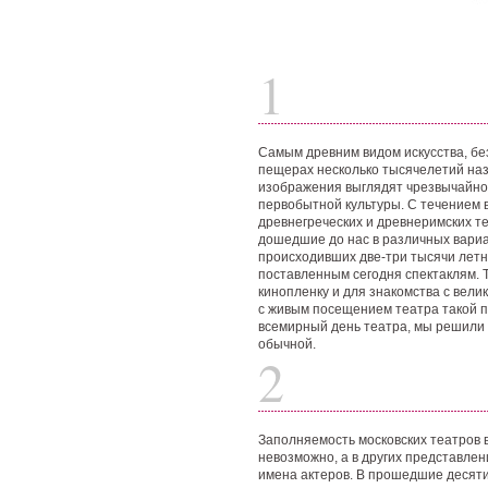
1
Самым древним видом искусства, бе
пещерах несколько тысячелетий наз
изображения выглядят чрезвычайно
первобытной культуры. С течением 
древнегреческих и древнеримских т
дошедшие до нас в различных вариа
происходивших две-три тысячи летн
поставленным сегодня спектаклям. 
кинопленку и для знакомства с вели
с живым посещением театра такой пр
всемирный день театра, мы решили 
обычной.
2
Заполняемость московских театров в
невозможно, а в других представлен
имена актеров. В прошедшие десяти