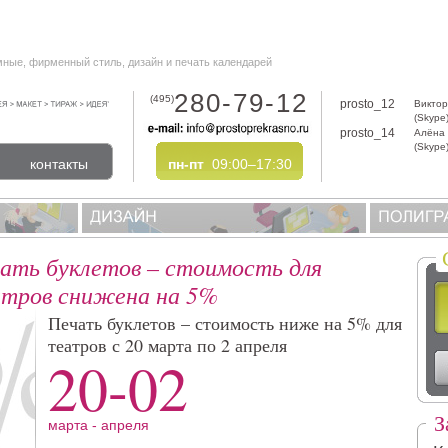
мные, фирменный стиль, дизайн и печать календарей
280-79-12
(495)
prosto_12
Виктор
(Skype
prosto_14
Алёна
(Skype
контакты
пн-пт
09:00–17:30
ать буклетов – стоимость для
тров снижена на 5%
Печать буклетов – стоимость ниже на 5% для
театров с 20 марта по 2 апреля
20-02
З
марта - апреля