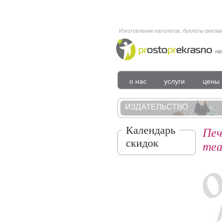
Изготовление каталогов, буклеты рекла
о нас
услуги
цены
Календарь
Печ
скидок
теа