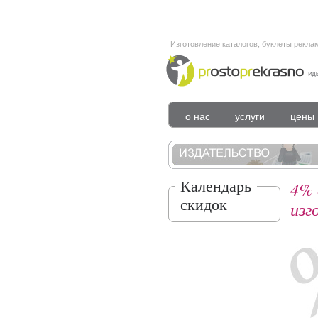
Изготовление каталогов, буклеты рекла
о нас
услуги
цены
Календарь
4% 
скидок
изг