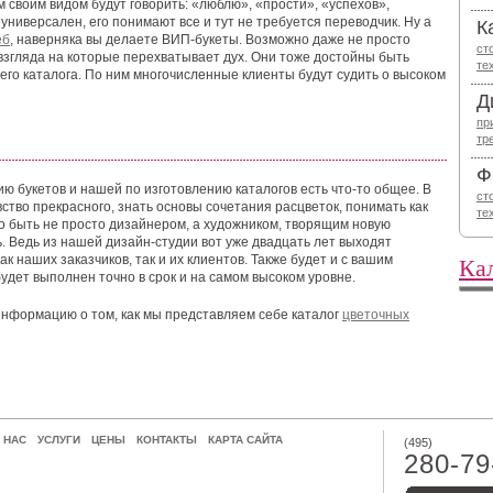
м своим видом будут говорить: «люблю», «прости», «успехов»,
универсален, его понимают все и тут не требуется переводчик. Ну а
К
еб
, наверняка вы делаете ВИП-букеты. Возможно даже не просто
ст
 взгляда на которые перехватывает дух. Они тоже достойны быть
те
го каталога. По ним многочисленные клиенты будут судить о высоком
Д
пр
тр
Ф
ю букетов и нашей по изготовлению каталогов есть что-то общее. В
ст
ство прекрасного, знать основы сочетания расцветок, понимать как
те
о быть не просто дизайнером, а художником, творящим новую
. Ведь из нашей дизайн-студии вот уже двадцать лет выходят
Ка
к наших заказчиков, так и их клиентов. Также будет и с вашим
будет выполнен точно в срок и на самом высоком уровне.
нформацию о том, как мы представляем себе каталог
цветочных
 НАС
УСЛУГИ
ЦЕНЫ
КОНТАКТЫ
КАРТА САЙТА
(495)
280-79