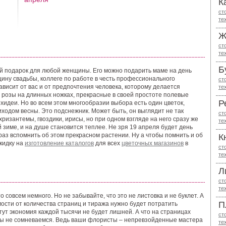
К
ст
те
Ж
ст
те
Б
ный подарок для любой женщины. Его можно подарить маме на день
ину свадьбы, коллеге по работе в честь профессионального
ст
зависит от вас и от предпочтения человека, которому делается
те
е розы на длинных ножках, прекрасные в своей простоте полевые
Р
идеи. Но во всем этом многообразии выбора есть один цветок,
ходом весны. Это подснежник. Может быть, он выглядит не так
ст
хризантемы, гвоздики, ирисы, но при одном взгляде на него сразу же
те
зиме, и на душе становится теплее. Не зря 19 апреля будет день
аз вспомнить об этом прекрасном растении. Ну а чтобы помнить и об
К
скидку на
изготовление каталогов
для всех
цветочных магазинов
в
ст
те
Л
ст
те
о совсем немного. Но не забывайте, что это не листовка и не буклет. А
П
мости от количества страниц и тиража нужно будет потратить
 тут экономия каждой тысячи не будет лишней. А что на страницах
ст
мы не сомневаемся. Ведь ваши флористы – непревзойденные мастера
те