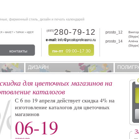
мные, фирменный стиль, дизайн и печать календарей
280-79-12
(495)
prosto_12
Виктор
(Skype
prosto_14
Алёна
(Skype
контакты
пн-пт
09:00–17:30
скидка для цветочных магазинов на
отовление каталогов
С 6 по 19 апреля действует скидка 4% на
изготовление каталогов для цветочных
магазинов
06-19
З
апреля