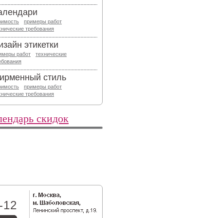
алендари
оимость
примеры работ
хнические требования
изайн этикетки
имеры работ
технические
ебования
ирменный стиль
оимость
примеры работ
хнические требования
лендарь скидок
-12