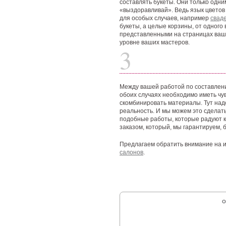
составлять букеты. Они только одни
«выздоравливай». Ведь язык цветов 
для особых случаев, например
свад
букеты, а целые корзины, от одного
представленными на страницах ваше
уровне ваших мастеров.
3
Между вашей работой по составлени
обоих случаях необходимо иметь чув
скомбинировать материалы. Тут над
реальность. И мы можем это сделать
подобные работы, которые радуют ка
заказом, который, мы гарантируем, 
Предлагаем обратить внимание на и
салонов
.
О