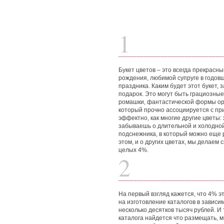
1
Букет цветов – это всегда прекрас
рождения, любимой супруге в годовщ
праздника. Каким будет этот букет, 
подарок. Это могут быть грациозны
ромашки, фантастической формы орх
который прочно ассоциируется с при
эффектно, как многие другие цветы: 
забываешь о длительной и холодной 
подснежника, в который можно еще р
этом, и о других цветах, мы делаем 
целых 4%.
2
На первый взгляд кажется, что 4% эт
на изготовление каталогов в зависи
несколько десятков тысяч рублей. И
каталога найдется что размещать, 