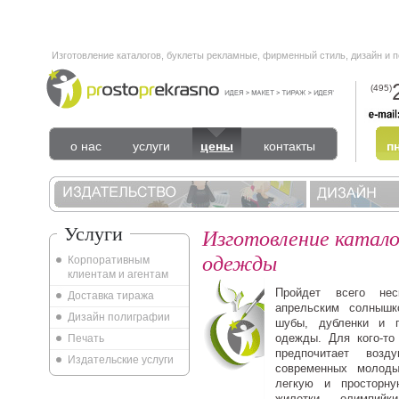
Изготовление каталогов, буклеты рекламные, фирменный стиль, дизайн и 
(495)
о нас
услуги
цены
контакты
пн
Услуги
Изготовление катало
одежды
Корпоративным
клиентам и агентам
Пройдет всего не
Доставка тиража
апрельским солныш
Дизайн полиграфии
шубы, дубленки и п
одежды. Для кого-то
Печать
предпочитает возд
Издательские услуги
современных молод
легкую и просторну
жилетки, олимпийк